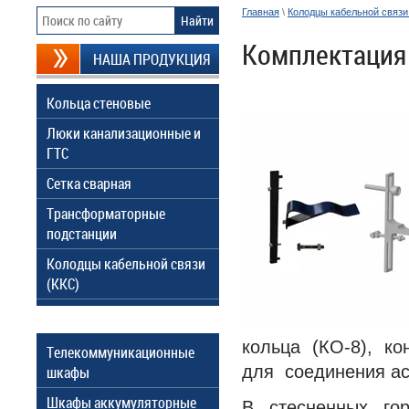
Главная
\
Колодцы кабельной связи
Комплектация
НАША ПРОДУКЦИЯ
Кольца стеновые
Люки канализационные и
ГТС
Сетка сварная
Трансформаторные
подстанции
Колодцы кабельной связи
(ККС)
кольца (КО-8), к
Телекоммуникационные
для соединения ас
шкафы
Шкафы аккумуляторные
В стесненных го