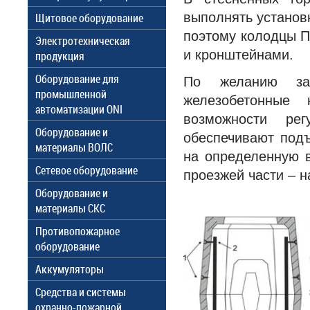
выполнять установ
Щитовое оборудование
поэтому колодцы 
Электротехническая
и кронштейнами.
продукция
Оборудование для
По желанию зак
промышленной
железобетонные 
автоматизации ONI
возможности ре
Оборудование и
обеспечивают под
материалы ВОЛС
на определенную в
Сетевое оборудование
проезжей части – н
Оборудование и
материалы СКС
Противопожарное
оборудование
Аккумуляторы
Средства и системы
охранно-пожарной