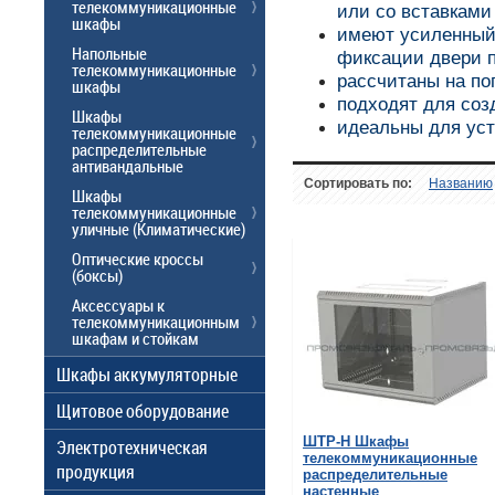
телекоммуникационные
или со вставками
шкафы
имеют усиленный 
Напольные
фиксации двери п
телекоммуникационные
рассчитаны на по
шкафы
подходят для соз
Шкафы
идеальны для ус
телекоммуникационные
распределительные
антивандальные
Сортировать по:
Названию
Шкафы
телекоммуникационные
уличные (Климатические)
Оптические кроссы
(боксы)
Аксессуары к
телекоммуникационным
шкафам и стойкам
Шкафы аккумуляторные
Щитовое оборудование
ШТР-Н Шкафы
Электротехническая
телекоммуникационные
продукция
распределительные
настенные