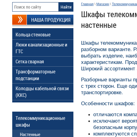
Главная
\
Магазин
\
Телекоммуника
Шкафы телекомм
НАША ПРОДУКЦИЯ
настенные
Кольца стеновые
Шкафы телекоммуникац
Люки канализационные и
разборном варианте. Р
ГТС
выбрать изделие, наи
Сетка сварная
характеристикам. Про
Широкий ассортимент 
Трансформаторные
подстанции
Разборные варианты п
с трех сторон. Еще од
Колодцы кабельной связи
транспортировке.
(ККС)
Особенности шкафов:
отличаются комп
Телекоммуникационные
исключают вероя
шкафы
безопасным корпу
комплектуются с
Настенные