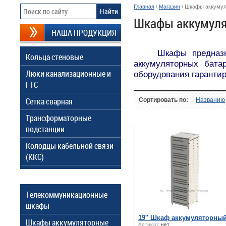
Главная
\
Магазин
\ Шкафы аккуму
Шкафы аккумул
НАША ПРОДУКЦИЯ
Шкафы предназн
Кольца стеновые
аккумуляторных бата
Люки канализационные и
оборудования гаранти
ГТС
Сетка сварная
Сортировать по:
Названию
Трансформаторные
подстанции
Колодцы кабельной связи
(ККС)
Телекоммуникационные
шкафы
19'' Шкаф аккумуляторны
Шкафы аккумуляторные
Артикул:
нет