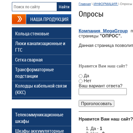
Главная
\
ИНФОРМАЦИЯ
\ Опросы
Опросы
НАША ПРОДУКЦИЯ
Компания MegaGroup
пр
Кольца стеновые
страницы
"ОПРОС".
Люки канализационные и
Данная страница позволи
ГТС
Сетка сварная
Нравится Вам наш сайт?
Трансформаторные
подстанции
Да
Нет
Колодцы кабельной связи
Ваш вариант ответа?
(ККС)
Телекоммуникационные
Нравится Вам наш сайт?
шкафы
Да -
1
Шкафы аккумуляторные