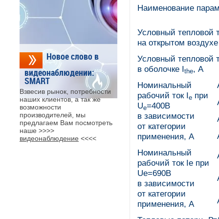
Наименование парам
Условный тепловой 
на открытом воздухе 
Новое слово в
Условный тепловой 
в оболочке I
, А
видеонаблюдении:
the
SMART
Номинальный
Взвесив рынок, потребности
рабочий ток I
при
e
наших клиентов, а так же
U
=400В
возможности
e
производителей, мы
в зависимости
предлагаем Вам посмотреть
от категории
наше >>>>
применения, А
видеонаблюдение
<<<<
Номинальный
рабочий ток Ie при
Ue=690В
в зависимости
от категории
применения, А