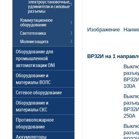
электроустановочные,
удлинители и силовые
разъемы
Коммутационное
оборудование
Изображение
Наиме
Светотехника
Молниезащита
Оборудование для
ВР32И на 1 направл
промышленной
автоматизации ONI
Выклю
разъе
Оборудование и
ВР32И
материалы ВОЛС
100А
Сетевое оборудование
Выклю
Оборудование и
разъе
материалы СКС
ВР32И
250А
Противопожарное
Выклю
оборудование
разъе
Аккумуляторы