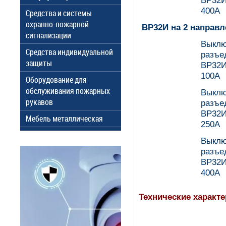
ВР32И
400А
Средства и системы
охранно-пожарной
ВР32И на 2 направл
сигнализации
Выклю
Средства индивидуальной
разъе
защиты
ВР32И
100А
Оборудование для
обслуживания пожарных
Выклю
рукавов
разъе
ВР32И
Мебель металлическая
250А
Выклю
разъе
ВР32И
400А
Технические характ