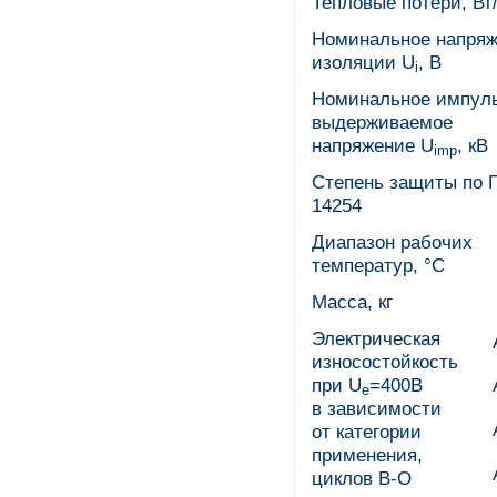
Тепловые потери, Вт
Номинальное напря
изоляции U
, В
i
Номинальное импул
выдерживаемое
напряжение U
, кВ
imp
Степень защиты по 
14254
Диапазон рабочих
температур, °С
Масса, кг
Электрическая
износостойкость
при U
=400В
e
в зависимости
от категории
применения,
циклов В-О