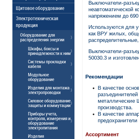
Выключатели-разъе
Щитовое оборудование
неавтоматической к
напряжением до 690
Электротехническая
продукция
Используются для у
как ВРУ жилых, общ
Оборудование для
распределения энергии
распределительные,
Шкафы, боксы и
Выключатели-разъе
принадлежности к ним
50030.3 и изготовле
Системы прокладки
кабеля
Модульное
Рекомендации
оборудование
Изделия для монтажа
В качестве осно
электропроводки
разъединителей 
Силовое оборудование
металлические 
защиты и коммутации
производства.
Приборы учета,
В качестве аппа
контроля, измерения и
предохранители
оборудование
электропитания
Ассортимент
Изделия