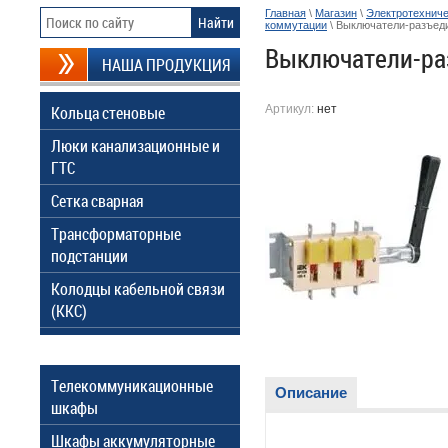
Главная
\
Магазин
\
Электротехниче
коммутации
\ Выключатели-разъед
Выключатели-ра
НАША ПРОДУКЦИЯ
Кольца стеновые
Артикул:
нет
Люки канализационные и
ГТС
Сетка сварная
Трансформаторные
подстанции
Колодцы кабельной связи
(ККС)
Телекоммуникационные
Описание
шкафы
Шкафы аккумуляторные