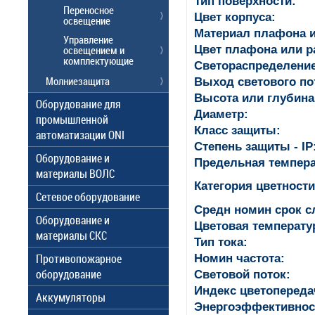
Тип поверхности:
Переносное
Цвет корпуса:
освещение
Материал плафона и
Управление
Цвет плафона или р
освещением и
комплектующие
Светораспределение
Молниезащита
Выход светового по
Высота или глубина
Оборудование для
Диаметр:
промышленной
Класс защиты:
автоматизации ONI
Степень защиты - IP
Оборудование и
Предельная темпера
материалы ВОЛС
Категория цветности
Сетевое оборудование
Средн номин срок 
Оборудование и
Цветовая температу
материалы СКС
Тип тока:
Противопожарное
Номин частота:
оборудование
Световой поток:
Индекс цветопередач
Аккумуляторы
Энергоэффективнос