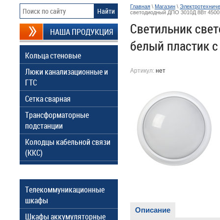
Главная
\
Магазин
\
Электротехниче
светодиодный ДПО 3010Д 8Вт 4500K
Светильник свет
НАША ПРОДУКЦИЯ
белый пластик с
Кольца стеновые
Люки канализационные и
Артикул:
нет
ГТС
Сетка сварная
Трансформаторные
подстанции
Колодцы кабельной связи
(ККС)
Телекоммуникационные
шкафы
Описание
Шкафы аккумуляторные