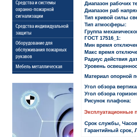
Средства и системы
Диапазон рабочих т
охранно-пожарной
Диапазон раб напря
сигнализации
Тип кривой силы све
Тип атмосферы:
Средства индивидуальной
Группа механическо
защиты
ГОСТ 17516_1:
Оборудование для
Мин время отключе
обслуживания пожарных
Макс время отключе
рукавов
Радиус действия да
Мебель металлическая
Уровень освещеннос
Материал опорной п
Угол обзора вертик
Угол обзора горизо
Рисунок плафона:
Эксплуатационные 
Срок службы, Часов
Гарантийный срок, Л