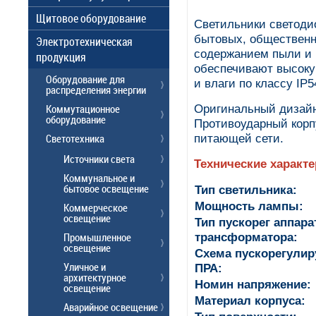
Щитовое оборудование
Светильники светоди
бытовых, обществен
Электротехническая
содержанием пыли и 
продукция
обеспечивают высоку
Оборудование для
и влаги по классу IP5
распределения энергии
Коммутационное
Оригинальный дизайн
оборудование
Противоударный корп
Светотехника
питающей сети.
Источники света
Технические характ
Коммунальное и
бытовое освещение
Тип светильника:
Мощность лампы:
Коммерческое
освещение
Тип пускорег аппара
Промышленное
трансформатора:
освещение
Схема пускорегулир
Уличное и
ПРА:
архитектурное
Номин напряжение:
освещение
Материал корпуса:
Аварийное освещение