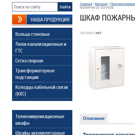
Главная
\
Магазин
\
Противопожарн
КАЛАНЧА-01-2О-НОБ
ШКАФ ПОЖАРНЫЙ
НАША ПРОДУКЦИЯ
Кольца стеновые
Артикул:
нет
Люки канализационные и
ГТС
Сетка сварная
Трансформаторные
подстанции
Колодцы кабельной связи
(ККС)
Телекоммуникационные
Описание
шкафы
Шкафы аккумуляторные
Технические характе