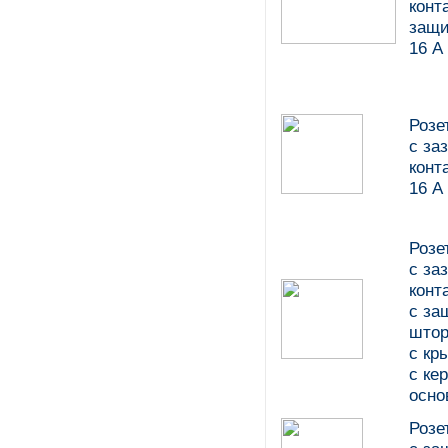
конт
защи
16 А
Розе
c з
конт
16 А
Розе
c з
конт
с за
штор
с кр
с ке
осно
Розе