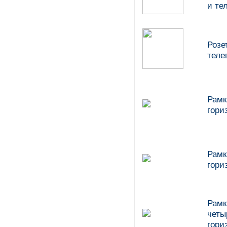
и те
Розе
теле
Рамк
гори
Рамк
гори
Рамк
четы
гори