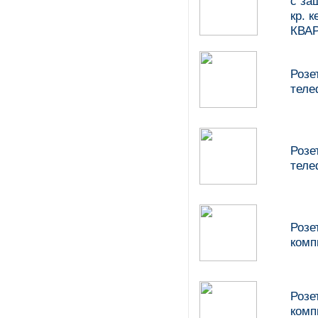
с за
кр. 
КВАР
Розе
теле
Розе
теле
Розе
комп
Розе
комп