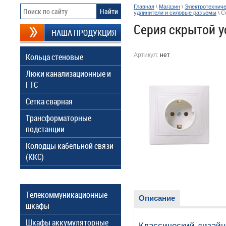
Главная
\
Магазин
\
Электротехниче
удлинители и силовые разъемы
\ С
Серия скрытой у
НАША ПРОДУКЦИЯ
Кольца стеновые
Артикул:
нет
Люки канализационные и
ГТС
Сетка сварная
Трансформаторные
подстанции
Колодцы кабельной связи
(ККС)
Телекоммуникационные
Описание
шкафы
Шкафы аккумуляторные
Классический дизайн