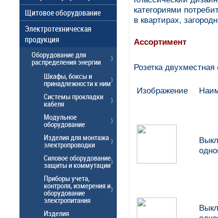
категориями потреби
Щитовое оборудование
в квартирах, загоро
Электротехническая
продукция
Ассортимент
Оборудование для
распределения энергии
Розетка двухместная
Шкафы, боксы и
принадлежности к ним
Изображение
Наим
Системы прокладки
кабеля
Модульное
оборудование
Изделия для монтажа
Выкл
электропроводки
одно
Силовое оборудование
защиты и коммутации
Приборы учета,
контроля, измерения и
оборудование
электропитания
Выкл
Изделия