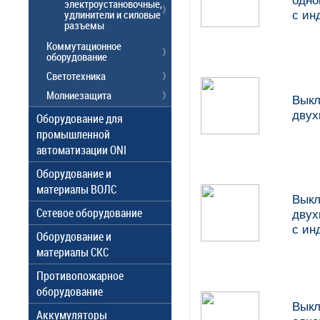
одн
электроустановочные,
удлинители и силовые
с ин
разъемы
Коммутационное
оборудование
Светотехника
Молниезащита
Выкл
двух
Оборудование для
промышленной
автоматизации ONI
Оборудование и
материалы ВОЛС
Выкл
Сетевое оборудование
дву
с ин
Оборудование и
материалы СКС
Противопожарное
оборудование
Выкл
Аккумуляторы