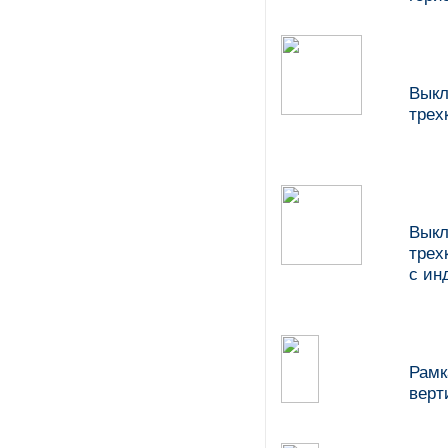
Выкл
трех
Выкл
трех
с ин
Рамк
верт