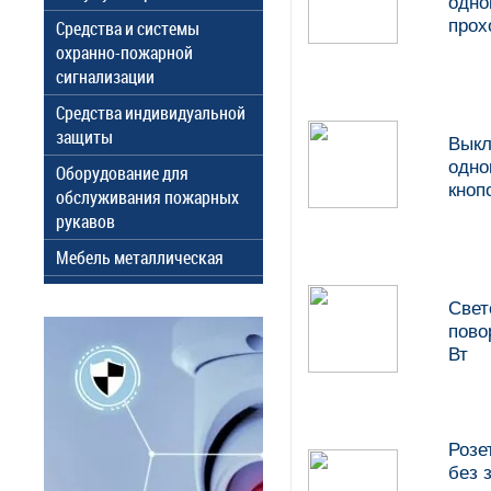
одн
прох
Средства и системы
охранно-пожарной
сигнализации
Средства индивидуальной
защиты
Выкл
одн
Оборудование для
кноп
обслуживания пожарных
рукавов
Мебель металлическая
Свет
пово
Вт
Розе
без 