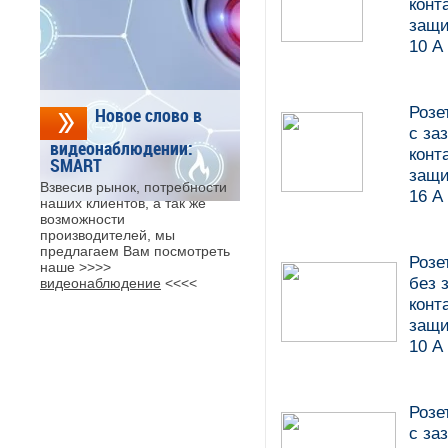
конт
защи
10 А
Розе
Новое слово в
c з
видеонаблюдении:
конт
SMART
защи
Взвесив рынок, потребности
16 А
наших клиентов, а так же
возможности
производителей, мы
предлагаем Вам посмотреть
Розе
наше >>>>
без 
видеонаблюдение
<<<<
конт
защи
10 А
Розе
c з