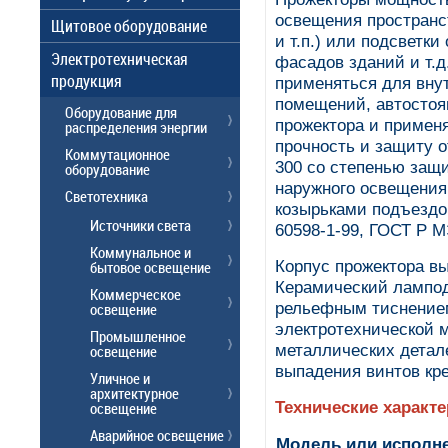
освещения пространс
Щитовое оборудование
и т.п.) или подсветк
Электротехническая
фасадов зданий и т.д
продукция
применяться для вну
помещений, автостоян
Оборудование для
прожектора и приме
распределения энергии
прочность и защиту о
Коммутационное
300 со степенью защи
оборудование
наружного освещения
Светотехника
козырьками подъездов
Источники света
60598-1-99, ГОСТ Р М
Коммунальное и
Корпус прожектора вы
бытовое освещение
Керамический лампод
Коммерческое
рельефным тиснением.
освещение
электротехнической 
Промышленное
металлических детал
освещение
выпадения винтов кре
Уличное и
архитектурное
Технические характ
освещение
Аварийное освещение
Модель или исполне