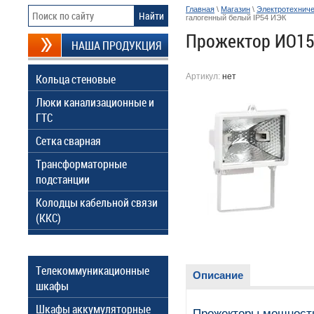
Главная
\
Магазин
\
Электротехниче
галогенный белый IP54 ИЭК
Прожектор ИО15
НАША ПРОДУКЦИЯ
Кольца стеновые
Артикул:
нет
Люки канализационные и
ГТС
Сетка сварная
Трансформаторные
подстанции
Колодцы кабельной связи
(ККС)
Телекоммуникационные
Описание
шкафы
Шкафы аккумуляторные
Прожекторы мощностью