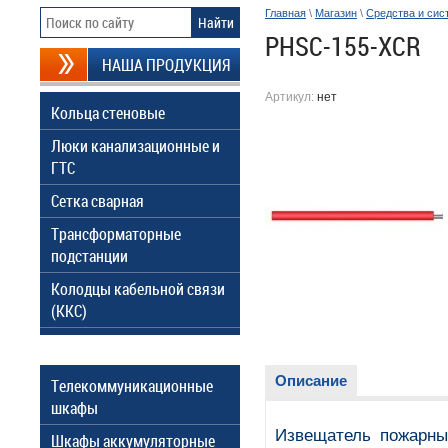
Главная
\
Магазин
\
Средства и сис
PHSC-155-XCR
НАША ПРОДУКЦИЯ
Артикул:
нет
Кольца стеновые
Люки канализационные и
ГТС
Сетка сварная
Трансформаторные
подстанции
Колодцы кабельной связи
(ККС)
Описание
Телекоммуникационные
шкафы
Извещатель пожарны
Шкафы аккумуляторные