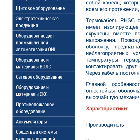
собой кабель, котор
Щитовое оборудование
всем его протяжении,
Электротехническая
Термокабель PHSC с
продукция
имеет изолирующее 
скручены вместе п
Оборудование для
напряжения. Прово
промышленной
оболочку, предназ
автоматизации ONI
неблагоприятных у
Оборудование и
температуры термо
материалы ВОЛС
контактировать друг
Через кабель постоян
Сетевое оборудование
Главной особенно
Оборудование и
огнестойкая оболоч
материалы СКС
высочайшую механиче
Противопожарное
Характеристики:
оборудование
Аккумуляторы
Производитель
Средства и системы
охранно-пожарной