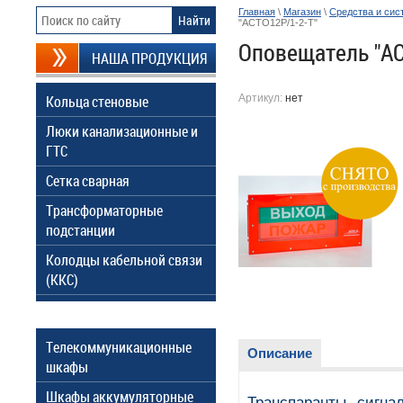
Главная
\
Магазин
\
Средства и сис
"АСТО12Р/1-2-Т"
Оповещатель "АС
НАША ПРОДУКЦИЯ
Кольца стеновые
Артикул:
нет
Люки канализационные и
ГТС
Сетка сварная
Трансформаторные
подстанции
Колодцы кабельной связи
(ККС)
Телекоммуникационные
Описание
шкафы
Шкафы аккумуляторные
Транспаранты сигна