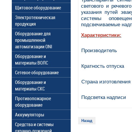
светового и речевог
Щитовое оборудование
указания путей эва
Электротехническая
системы оповеще
продукция
подсвечиваемые надп
Оборудование для
Характеристики:
промышленной
автоматизации ONI
Производитель
Оборудование и
материалы ВОЛС
Кратность отпуска
Сетевое оборудование
Страна изготовления
Оборудование и
материалы СКС
Подсветка надписи
Противопожарное
оборудование
Аккумуляторы
Назад
Средства и системы
охранно-пожарной