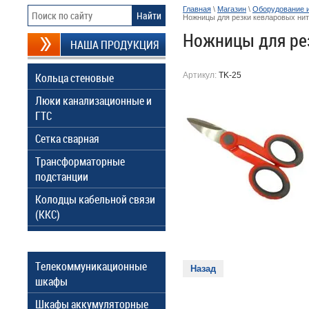
Главная
\
Магазин
\
Оборудование 
Ножницы для резки кевларовых ни
Ножницы для ре
НАША ПРОДУКЦИЯ
Кольца стеновые
Артикул:
TK-25
Люки канализационные и
ГТС
Сетка сварная
Трансформаторные
подстанции
Колодцы кабельной связи
(ККС)
Телекоммуникационные
Назад
шкафы
Шкафы аккумуляторные