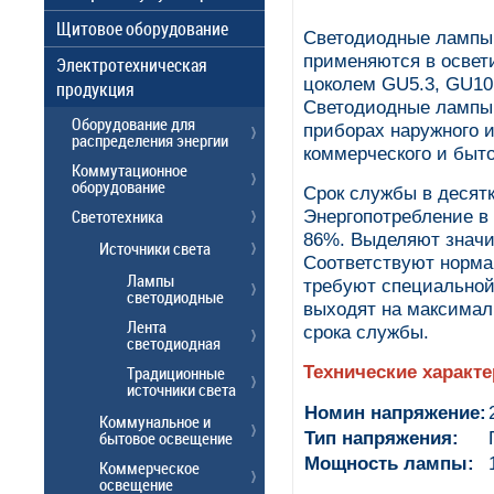
Щитовое оборудование
Светодиодные лампы 
применяются в освет
Электротехническая
цоколем GU5.3, GU10 
продукция
Светодиодные лампы 
Оборудование для
приборах наружного 
распределения энергии
коммерческого и быто
Коммутационное
оборудование
Срок службы в десятк
Светотехника
Энергопотребление в 
86%. Выделяют значи
Источники света
Соответствуют норма
Лампы
требуют специальной
светодиодные
выходят на максимал
Лента
срока службы.
светодиодная
Технические характ
Традиционные
источники света
Номин напряжение:
Коммунальное и
бытовое освещение
Тип напряжения:
Мощность лампы:
Коммерческое
освещение