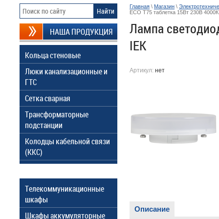
Главная
\
Магазин
\
Электротехниче
ECO T75 таблетка 15Вт 230В 4000К
Лампа светодиод
НАША ПРОДУКЦИЯ
IEK
Кольца стеновые
Люки канализационные и
Артикул:
нет
ГТС
Сетка сварная
Трансформаторные
подстанции
Колодцы кабельной связи
(ККС)
Телекоммуникационные
шкафы
Описание
Шкафы аккумуляторные