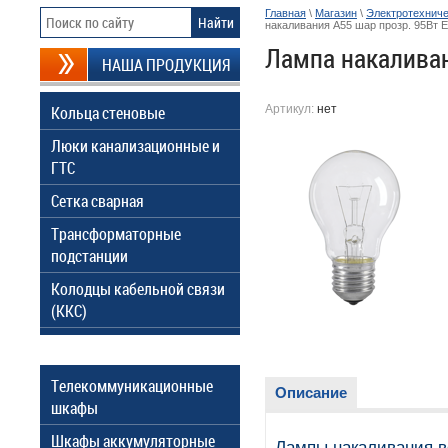
Главная
\
Магазин
\
Электротехниче
накаливания A55 шар прозр. 95Вт E
Лампа накаливан
НАША ПРОДУКЦИЯ
Кольца стеновые
Артикул:
нет
Люки канализационные и
ГТС
Сетка сварная
Трансформаторные
подстанции
Колодцы кабельной связи
(ККС)
Телекоммуникационные
Описание
шкафы
Шкафы аккумуляторные
Лампы накаливания в