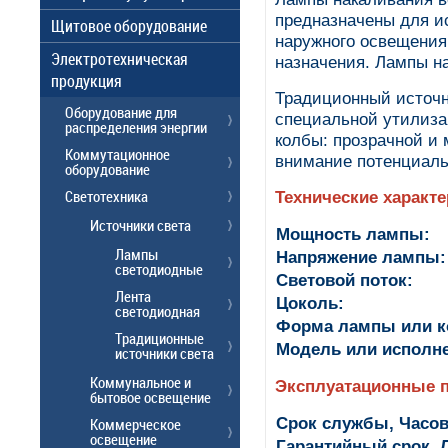
предназначены для и
Щитовое оборудование
наружного освещения
Электротехническая
назначения. Лампы н
продукция
Традиционный источн
Оборудование для
специальной утилиза
распределения энергии
колбы: прозрачной и
Коммутационное
внимание потенциаль
оборудование
Светотехника
Технические характ
Источники света
Мощность лампы:
Лампы
Напряжение лампы:
светодиодные
Световой поток:
Лента
Цоколь:
светодиодная
Форма лампы или 
Традиционные
Модель или исполне
источники света
Коммунальное и
Эксплуатационные 
бытовое освещение
Срок службы, Часов
Коммерческое
освещение
Гарантийный срок, Л