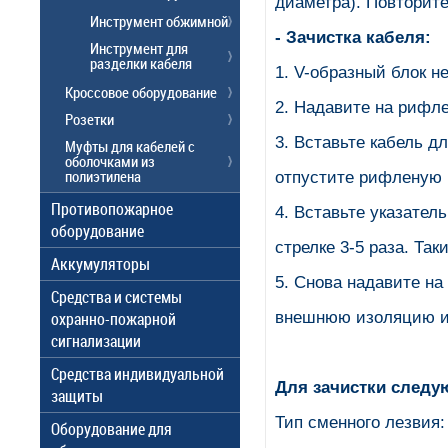
диаметра). Повторит
Инструмент обжимной
- Зачистка кабеля:
Инструмент для
разделки кабеля
1. V-образный блок н
Кроссовое оборудование
2. Надавите на рифле
Розетки
3. Вставьте кабель д
Муфты для кабелей с
оболочками из
полиэтилена
отпустите рифленую р
Противопожарное
4. Вставьте указател
оборудование
стрелке 3-5 раза. Та
Аккумуляторы
5. Снова надавите н
Средства и системы
внешнюю изоляцию и 
охранно-пожарной
сигнализации
Средства индивидуальной
Для зачистки следу
защиты
Тип сменного лезвия:
Оборудование для