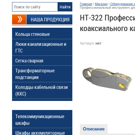
Главная
\
Магазин
\
Оборудование 
Профессиональный инструмент для 
HT-322 Професс
НАША ПРОДУКЦИЯ
коаксиального ка
Кольца стеновые
Люки канализационные и
Артикул:
нет
ГТС
Сетка сварная
Трансформаторные
подстанции
Колодцы кабельной связи
(ККС)
Телекоммуникационные
шкафы
Описание
Шкафы аккумуляторные