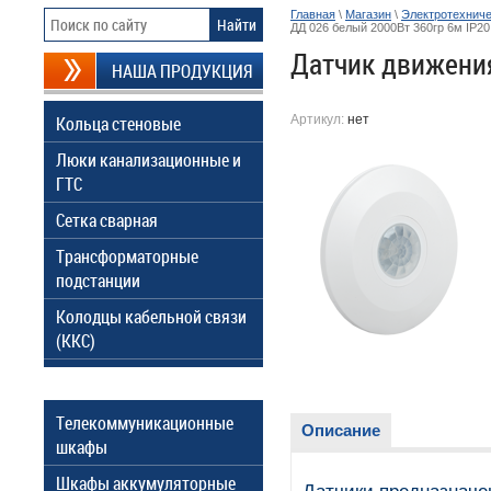
Главная
\
Магазин
\
Электротехниче
ДД 026 белый 2000Вт 360гр 6м IP20
Датчик движения
НАША ПРОДУКЦИЯ
Кольца стеновые
Артикул:
нет
Люки канализационные и
ГТС
Сетка сварная
Трансформаторные
подстанции
Колодцы кабельной связи
(ККС)
Телекоммуникационные
Описание
шкафы
Шкафы аккумуляторные