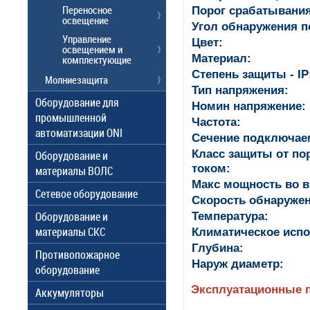
Переносное
Порог срабатывания
освещение
Угол обнаружения п
Управление
Цвет:
освещением и
Материал:
комплектующие
Степень защиты - IP
Молниезащита
Тип напряжения:
Оборудование для
Номин напряжение:
промышленной
Частота:
автоматизации ONI
Сечение подключае
Класс защиты от по
Оборудование и
током:
материалы ВОЛС
Макс мощность во в
Сетевое оборудование
Скорость обнаруже
Оборудование и
Температура:
материалы СКС
Климатическое испо
Глубина:
Противопожарное
Наруж диаметр:
оборудование
Эксплуатационные 
Аккумуляторы