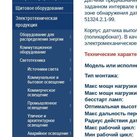
Датчики предназначе
заданном интервале 
Щитовое оборудование
зоне обнаружения да
Электротехническая
51324.2.1-99.
продукция
Корпус датчика выпо
Оборудование для
(поликарбонат). В к
распределения энергии
электромеханическое
Коммутационное
оборудование
Технические характ
Светотехника
Модель или исполн
Источники света
Тип монтажа:
Коммунальное и
бытовое освещение
Макс мощн нагрузки
Коммерческое
Макс мощн нагрузк
освещение
бесстарт ламп:
Промышленное
Оптимальная высота
освещение
Макс дальность пер
Уличное и
архитектурное
Радиус действия да
освещение
Макс рабочий цикл:
Аварийное освещение
Мин рабочий цикл: