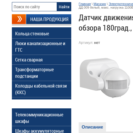
Главная
\
Магазин
\
Электротехниче
ДД 009 белый, макс. нагрузка 1100В
Датчик движения
НАША ПРОДУКЦИЯ
обзора 180град.,
Кольца стеновые
Люки канализационные и
Артикул:
нет
ГТС
Сетка сварная
Трансформаторные
подстанции
Колодцы кабельной связи
(ККС)
Телекоммуникационные
шкафы
Описание
Шкафы аккумуляторные