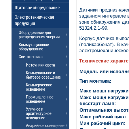
Щитовое оборудование
Датчики предназначе
заданном интервале 
Электротехническая
зоне обнаружения да
продукция
51324.2.1-99.
Оборудование для
распределения энергии
Корпус датчика выпо
Коммутационное
(поликарбонат). В ка
оборудование
электромеханическое
Светотехника
Технические характ
Источники света
Модель или исполне
Коммунальное и
бытовое освещение
Тип монтажа:
Коммерческое
освещение
Макс мощн нагрузки
Промышленное
Макс мощн нагрузк
освещение
бесстарт ламп:
Уличное и
Оптимальная высота
архитектурное
Макс рабочий цикл:
освещение
Мин рабочий цикл:
Аварийное освещение